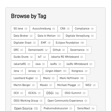
Browse by Tag
5G Jena
Ausschreibung
CRA
Compliance
(3)
(3)
(2)
(4)
Data Broker
Data In Motion
Digitale Verwaltung
(4)
(12)
(5)
Digitaler Staat
EMF
Eclipse Foundation
(2)
(3)
(10)
GRC
Gemeinwohl
Github
Governance
(2)
(4)
(2)
(3)
Guido Grune
IoT
Jakarta RS Whiteboard
(4)
(4)
(2)
JakartaRS
Java
JaxRs
JaxRs Whiteboard
(2)
(5)
(2)
(2)
Jena
Jersey
Jürgen Albert
Kongress
(7)
(2)
(12)
(2)
Leonhard Kugler
Mainz
Mark Hoffmann
(2)
(2)
(10)
Martin Berger
Maven
Michael Plagge
NIS2
(2)
(2)
(2)
(2)
OSGi
OCX
OCX24
OSGi Summit
(16)
(2)
(2)
(2)
OSGi Working Group
Open Community Experience
(3)
(2)
Open Source
Podiumsdiskussion
SensiNact
(13)
(2)
(4)