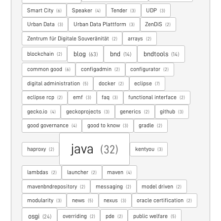
Smart City
Speaker
Tender
UDP
(6)
(4)
(3)
(3)
Urban Data
Urban Data Plattform
ZenDiS
(3)
(3)
(2)
Zentrum für Digitale Souveränität
arrays
(2)
(2)
blog
bnd
bndtools
blockchain
(63)
(14)
(14)
(2)
common good
configadmin
configurator
(6)
(2)
(2)
digital administration
docker
eclipse
(5)
(2)
(7)
eclipse rcp
emf
faq
functional interface
(2)
(3)
(3)
(2)
gecko.io
geckoprojects
generics
github
(4)
(3)
(2)
(3)
good governance
good to know
gradle
(4)
(3)
(2)
java
(32)
haproxy
kentyou
(2)
(3)
lambdas
launcher
maven
(2)
(2)
(4)
mavenbndrepository
messaging
model driven
(2)
(2)
(2)
modularity
news
nexus
oracle certification
(3)
(5)
(3)
(2)
osgi
overriding
pde
public welfare
(24)
(2)
(2)
(5)