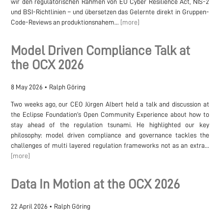
wir den regulatorischen Rahmen von EU Cyber Resilience Act, NIS-2
und BSI-Richtlinien – und übersetzen das Gelernte direkt in Gruppen-
Code-Reviews an produktionsnahem...
[more]
Model Driven Compliance Talk at
the OCX 2026
8 May 2026
•
Ralph Göring
Two weeks ago, our CEO Jürgen Albert held a talk and discussion at
the Eclipse Foundation’s Open Community Experience about how to
stay ahead of the regulation tsunami. He highlighted our key
philosophy: model driven compliance and governance tackles the
challenges of multi layered regulation frameworks not as an extra...
[more]
Data In Motion at the OCX 2026
22 April 2026
•
Ralph Göring